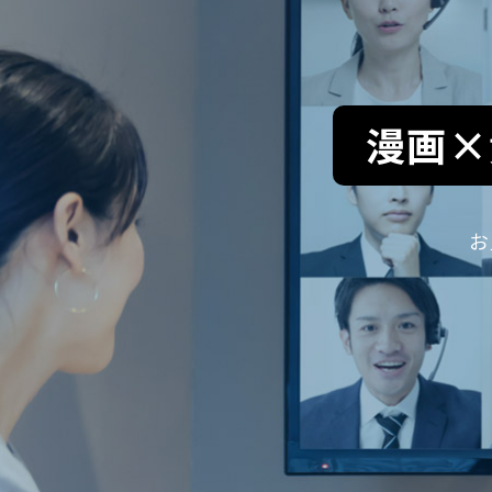
漫画×
お