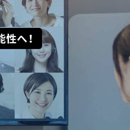
能性へ！
す。