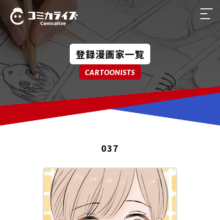
ホーム
登録漫画家一覧
サービス一覧
CARTOONISTS
導入企業実績
登録漫画家一覧
037
よくある質問
漫画家・代理店募集
運営会社